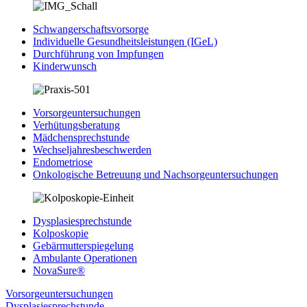
Schwangerschaftsvorsorge
Individuelle Gesundheitsleistungen (IGeL)
Durchführung von Impfungen
Kinderwunsch
Vorsorgeuntersuchungen
Verhütungsberatung
Mädchensprechstunde
Wechseljahresbeschwerden
Endometriose
Onkologische Betreuung und Nachsorgeuntersuchungen
Dysplasiesprechstunde
Kolposkopie
Gebärmutterspiegelung
Ambulante Operationen
NovaSure®
Vorsorgeuntersuchungen
Dysplasiesprechstunde