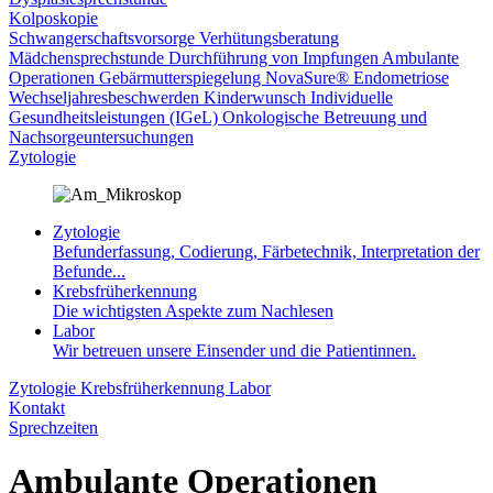
Kolposkopie
Schwangerschaftsvorsorge
Verhütungsberatung
Mädchensprechstunde
Durchführung von Impfungen
Ambulante
Operationen
Gebärmutterspiegelung
NovaSure®
Endometriose
Wechseljahresbeschwerden
Kinderwunsch
Individuelle
Gesundheitsleistungen (IGeL)
Onkologische Betreuung und
Nachsorgeuntersuchungen
Zytologie
Zytologie
Befunderfassung, Codierung, Färbetechnik, Interpretation der
Befunde...
Krebsfrüherkennung
Die wichtigsten Aspekte zum Nachlesen
Labor
Wir betreuen unsere Einsender und die Patientinnen.
Zytologie
Krebsfrüherkennung
Labor
Kontakt
Sprechzeiten
Ambulante Operationen