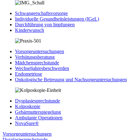
Schwangerschaftsvorsorge
Individuelle Gesundheitsleistungen (IGeL)
Durchführung von Impfungen
Kinderwunsch
Vorsorgeuntersuchungen
Verhütungsberatung
Mädchensprechstunde
Wechseljahresbeschwerden
Endometriose
Onkologische Betreuung und Nachsorgeuntersuchungen
Dysplasiesprechstunde
Kolposkopie
Gebärmutterspiegelung
Ambulante Operationen
NovaSure®
Vorsorgeuntersuchungen
Dysplasiesprechstunde