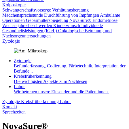
Kolposkopie
Schwangerschaftsvorsorge
Verhütungsberatung
Mädchensprechstunde
Durchführung von Impfungen
Ambulante
Operationen
Gebärmutterspiegelung
NovaSure®
Endometriose
Wechseljahresbeschwerden
Kinderwunsch
Individuelle
Gesundheitsleistungen (IGeL)
Onkologische Betreuung und
Nachsorgeuntersuchungen
Zytologie
Zytologie
Befunderfassung, Codierung, Färbetechnik, Interpretation der
Befunde...
Krebsfrüherkennung
Die wichtigsten Aspekte zum Nachlesen
Labor
Wir betreuen unsere Einsender und die Patientinnen.
Zytologie
Krebsfrüherkennung
Labor
Kontakt
Sprechzeiten
NovaSure®