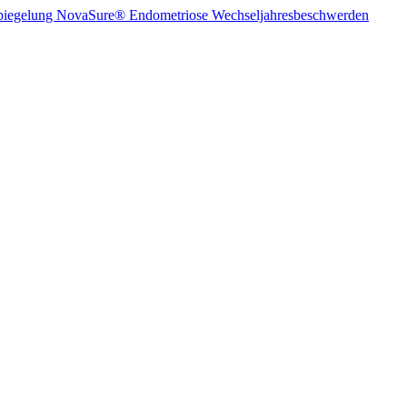
piegelung
NovaSure®
Endometriose
Wechseljahresbeschwerden