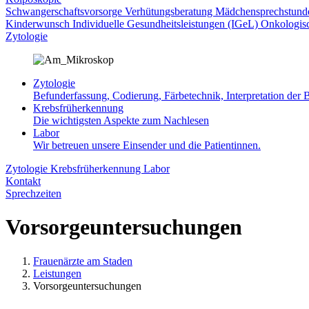
Schwangerschaftsvorsorge
Verhütungsberatung
Mädchensprechstun
Kinderwunsch
Individuelle Gesundheitsleistungen (IGeL)
Onkologis
Zytologie
Zytologie
Befunderfassung, Codierung, Färbetechnik, Interpretation der B
Krebsfrüherkennung
Die wichtigsten Aspekte zum Nachlesen
Labor
Wir betreuen unsere Einsender und die Patientinnen.
Zytologie
Krebsfrüherkennung
Labor
Kontakt
Sprechzeiten
Vorsorgeuntersuchungen
Frauenärzte am Staden
Leistungen
Vorsorgeuntersuchungen