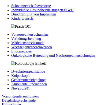
Schwangerschaftsvorsorge
Individuelle Gesundheitsleistungen (IGeL)
Durchführung von Impfungen
Kinderwunsch
Vorsorgeuntersuchungen
Verhütungsberatung
Mädchensprechstunde
Wechseljahresbeschwerden
Endometriose
Onkologische Betreuung und Nachsorgeuntersuchungen
Dysplasiesprechstunde
Kolposkopie
Gebärmutterspiegelung
Ambulante Operationen
NovaSure®
Vorsorgeuntersuchungen
Dysplasiesprechstunde
Kolposkopie